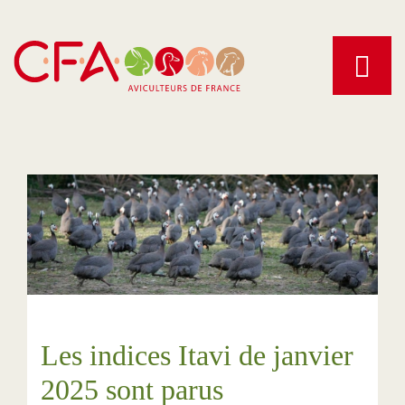
Aller
au
contenu
principal
Les indices Itavi de janvier
2025 sont parus