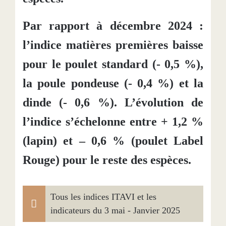
Par rapport à décembre 2024 :
l’indice matières premières baisse
pour le poulet standard (- 0,5 %),
la poule pondeuse (- 0,4 %) et la
dinde (- 0,6 %). L’évolution de
l’indice s’échelonne entre + 1,2 %
(lapin) et – 0,6 % (poulet Label
Rouge) pour le reste des espèces.
Tous les indices ITAVI et les
indicateurs du 3 mai - Janvier 2025