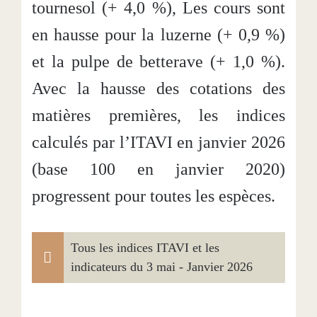
tournesol (+ 4,0 %), Les cours sont
en hausse pour la luzerne (+ 0,9 %)
et la pulpe de betterave (+ 1,0 %).
Avec la hausse des cotations des
matières premières, les indices
calculés par l’ITAVI en janvier 2026
(base 100 en janvier 2020)
progressent pour toutes les espèces.
Tous les indices ITAVI et les
indicateurs du 3 mai - Janvier 2026