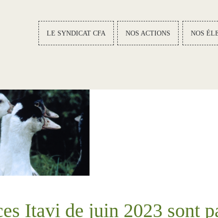
LE SYNDICAT CFA
NOS ACTIONS
NOS ÉLE
Navigation
principale
ces Itavi de juin 2023 sont p