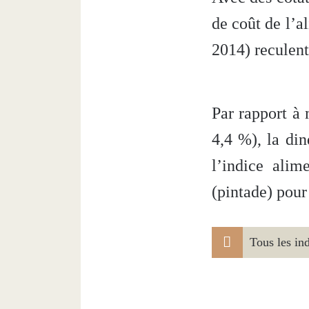
de coût de l’a
2014) reculent
Par rapport à 
4,4 %), la din
l’indice ali
(pintade) pour 
Tous les in