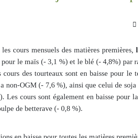
, les cours mensuels des matières premières,
t pour le maïs (- 3,1 %) et le blé (- 4,8%) par 
 cours des tourteaux sont en baisse pour le t
ja non-OGM (- 7,6 %), ainsi que celui de soja 
). Les cours sont également en baisse pour la
pulpe de betterave (- 0,8 %).
ions en baisse pour toutes les matières premièr