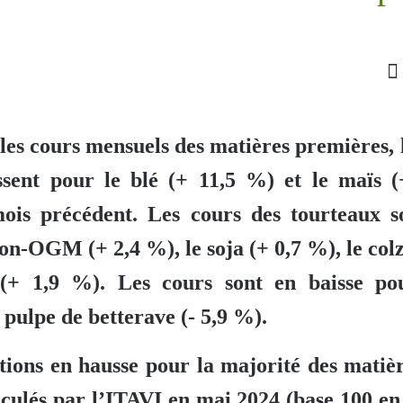
les cours mensuels des matières premières, li
ssent pour le blé (+ 11,5 %) et le maïs 
ois précédent. Les cours des tourteaux s
non-OGM (+ 2,4 %), le soja (+ 0,7 %), le colz
 (+ 1,9 %). Les cours sont en baisse po
a pulpe de betterave (- 5,9 %).
tions en hausse pour la majorité des matiè
alculés par l’ITAVI en mai 2024 (base 100 en