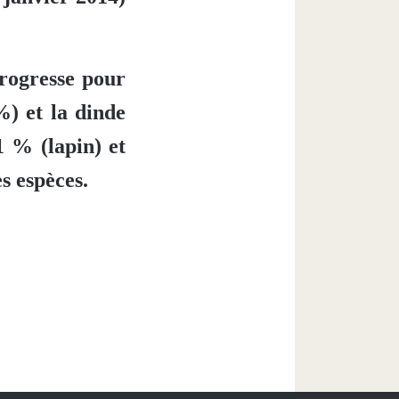
progresse pour
%) et la dinde
1 % (lapin) et
s espèces.