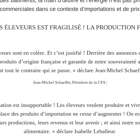
es bâtiments, la main d’œuvre et l’énergie n’est pas pr
commerciales dans ce contexte d’importations et de prix t
S ÉLEVEURS EST FRAGILISÉ ! LA PRODUCTION 
eurs sont en colère. Et c’est justifié ! Derrière des annonces
roduits d’origine française et garantie de notre souveraineté 
st tout le contraire qui se passe. » déclare Jean-Michel Schaef
Jean-Michel Schaeffer, Président de la CFA
/
uation est insupportable ! Les éleveurs veulent produire et vivr
place des produits d’importation ne cesse d’augmenter ! On est
eurs productions, leurs revenus et leur avenir ; et ainsi notre s
alimentaire. » déclare Isabelle Leballeur.