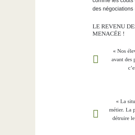
comme les coûts d
des négociations 
LE REVENU DE
MENACÉE !
« Nos élev
avant des p
c’e
« La sit
métier. La 
détruire l