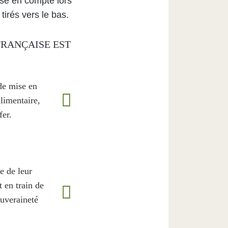
ise en compte lors
irés vers le bas.
FRANÇAISE EST
 de mise en
alimentaire,
fer.
e de leur
 en train de
ouveraineté